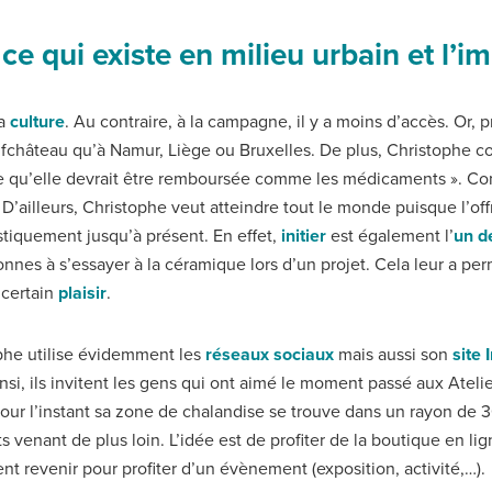
 ce qui existe en milieu urbain et l’i
la
culture
. Au contraire, à la campagne, il y a moins d’accès. Or, 
fchâteau qu’à Namur, Liège ou Bruxelles. De plus, Christophe 
dère qu’elle devrait être remboursée comme les médicaments ». 
e. D’ailleurs, Christophe veut atteindre tout le monde puisque l
stiquement jusqu’à présent. En effet,
initier
est également l’
un de
onnes à s’essayer à la céramique lors d’un projet. Cela leur a pe
 certain
plaisir
.
ophe utilise évidemment les
réseaux sociaux
mais aussi son
site 
insi, ils invitent les gens qui ont aimé le moment passé aux Ateli
Pour l’instant sa zone de chalandise se trouve dans un rayon de 
 venant de plus loin. L’idée est de profiter de la boutique en lig
ent revenir pour profiter d’un évènement (exposition, activité,…).