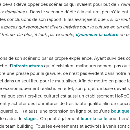
he devait développer des scénarios qui avaient pour but de «
réin
eux domaines
». Dans le scénario dédié à la culture, peu s’étaie
 les conclusions de son rapport. Elles avançaient que «
si on veut
es espaces qui regroupent divers intérêts pour la culture en un 
l thème. De plus, il faut, par exemple,
dynamiser la culture
en pr
ions de son scénario par sa propre expérience. Ayant suivi des 
rche d’
infrastructures
qui n’existaient malheureusement pas ou ét
 une presse pour la gravure, ce n’est pas évident dans notre ré
el dans un seul lieu pour le mutualiser. Afin de mettre en place le
tre économiquement réaliste. En effet, son projet de base devait s
ainsi que son tiers-lieu culturel est aussi un établissement HoRe
nt y acheter des fournitures de très haute qualité afin de concré
aquarelle, …) a aussi une extension en ligne puisqu’une
boutique 
 le cadre de
stages
. On peut également
louer la salle
pour bénéfi
e team building. Tous les évènements et activités à venir sont 