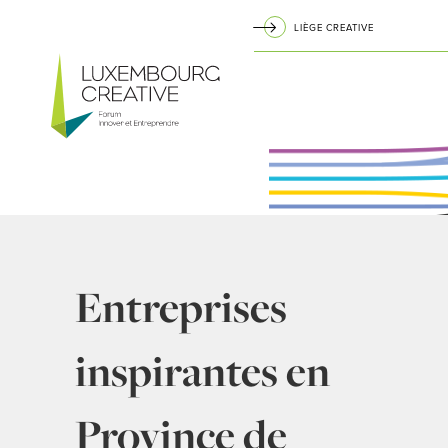
Aller
LIÈGE CREATIVE
au
Navigation
contenu
principal
principale
Entreprises
inspirantes en
Province de