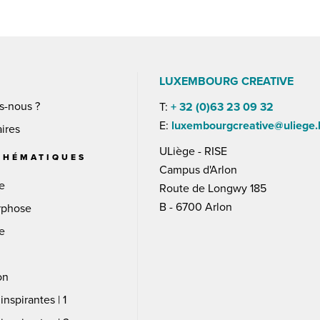
S
LUXEMBOURG CREATIVE
s-nous ?
T:
+ 32 (0)63 23 09 32
E:
luxembourgcreative@uliege.
ires
ULiège - RISE
THÉMATIQUES
Campus d'Arlon
ce
Route de Longwy 185
B - 6700 Arlon
rphose
ce
on
inspirantes | 1