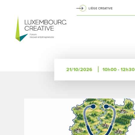
Aller
LIÈGE CREATIVE
au
Navigation
contenu
principal
principale
21/10/2026
10h00 - 12h30